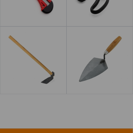
acerca de "Herramientas"
Leer más
acerca de "Martillo"
Leer más
Azada
Paleta
"Escarpia"
Leer más
acerca de "Broca"
Leer más
acerca de "Cabl