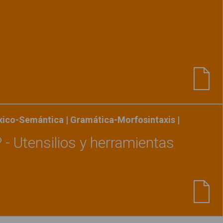
Ver material
"Intrusos 2"
éxico-Semántica | Gramática-Morfosintaxis |
 - Utensilios y herramientas
Ver material
"¿Para qué sirve? - Utensilios y h