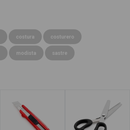
costura
costurero
o
modista
sastre
Cúter
Tijera de troquelar