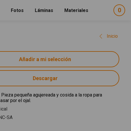
0
ele
Fotos
Láminas
Materiales
e
sel
Inicio
Descargar
 Pieza pequeña agujereada y cosida a la ropa para
asar por el ojal.
ical
NC-SA