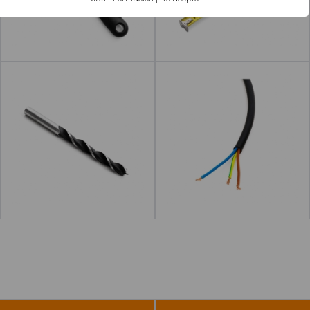
Leer más
acerca de "Agujas de lana"
Leer más
Broca
Cable
Leer más
acerca de "Tuerca"
Leer más
acerca de 