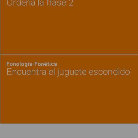
Ordena la frase 2
Ver material
"Ordena
Fonología-Fonética
Encuentra el juguete escondido
Ver material
"Encuen