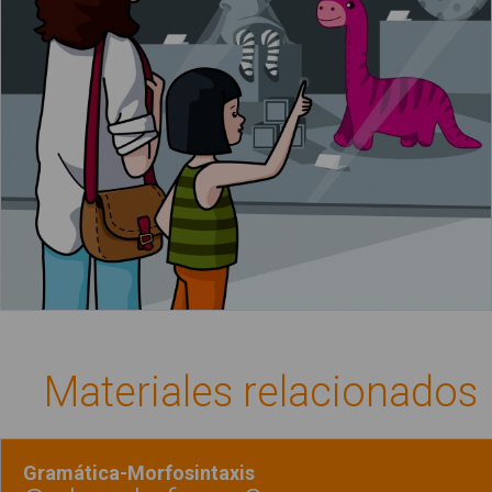
La niña quiere un dinosaurio
Materiales relacionados
Gramática-Morfosintaxis