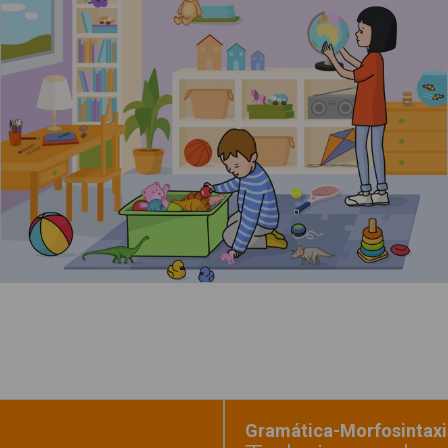
Los niños recogen el cuarto
Leer más
Gramática-Morfosintaxis