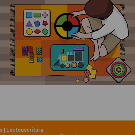
Un niño juega en la alfombra con sus juguetes
Leer más
acerca de "La niña quiere un dinosau
 | Lectoescritura