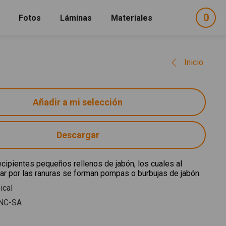
0
ele
Fotos
Láminas
Materiales
e
sel
Inicio
Descargar
cipientes pequeños rellenos de jabón, los cuales al
lar por las ranuras se forman pompas o burbujas de jabón.
ical
NC-SA