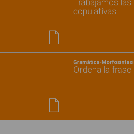
Trabajamos las
copulativas
 la frase 2"
Gramática-Morfosintaxi
Ordena la frase
tra el juguete escondido"