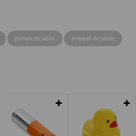
pompa de jabón
pompas de jabón
Pilas
Patitos de goma