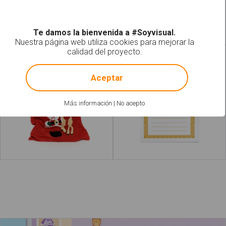
Leer más
acerca de "Patito de goma"
Leer más
Te damos la bienvenida a #Soyvisual.
Nuestra página web utiliza cookies para mejorar la
calidad del proyecto.
Sacos de juguetes
Carta Reyes Magos
!
Not valid!
Aceptar
Más información
|
No acepto
Leer más
acerca de "Papá Noel"
Leer más