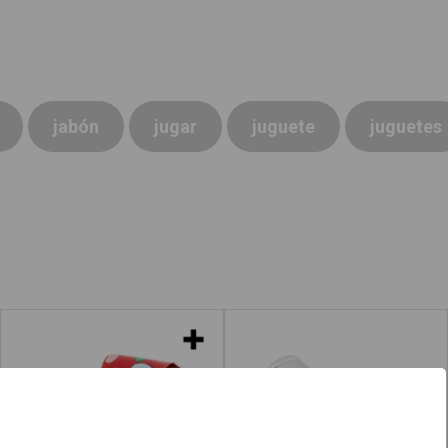
jabón
jugar
juguete
juguetes
Matasuegras
Pila