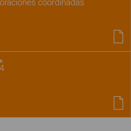
 oraciones coordinadas
Ver material
"Trabajamos las oraciones coordi
s
 4
Ver material
"Ordena la frase 4"