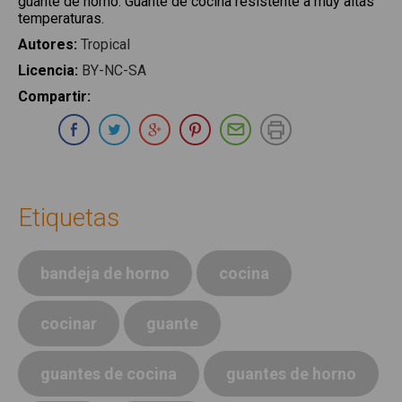
guante de horno
:
Guante de cocina resistente a muy altas
temperaturas.
Autores
:
Tropical
Licencia
:
BY-NC-SA
Compartir
:
Compartir en Whatsapp
Compartir en Facebook
Compartir en Twitter
Compartir en Google Plus
Compartir en Pinterest
Compartir por E-ma
Imprimir
Etiquetas
bandeja de horno
cocina
cocinar
guante
guantes de cocina
guantes de horno