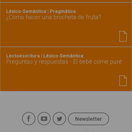
Léxico-Semántica | Pragmática
¿Cómo hacer una brocheta de fruta?
Lectoescritura | Léxico-Semántica
Preguntas y respuestas - El bebé come puré
Facebook
YouTube
Twitter
Newsletter
Social