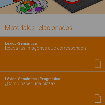
Materiales relacionados
Léxico-Semántica
Rodea las imágenes que corresponden
Léxico-Semántica | Pragmática
¿Cómo hacer una pizza?