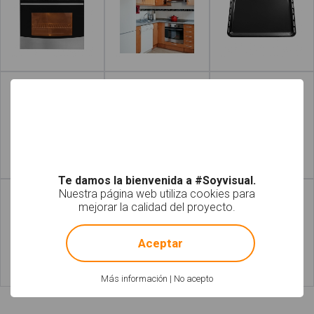
Leer más
Leer más
Leer más
Leer más
Te damos la bienvenida a #Soyvisual.
Nuestra página web utiliza cookies para
mejorar la calidad del proyecto.
!
Not valid!
Aceptar
Más información
|
No acepto
Leer más
Leer más