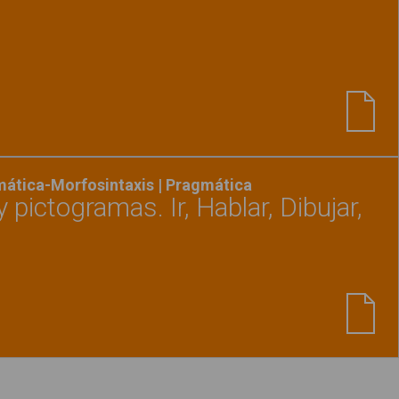
Ver material
"Inferencias"
mática-Morfosintaxis | Pragmática
 pictogramas. Ir, Hablar, Dibujar,
Ver material
"Láminas, fotos y pictogramas. Ir, H