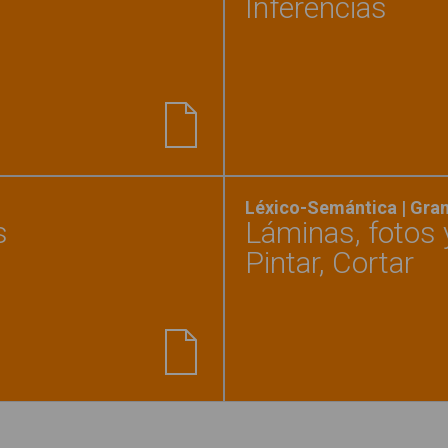
Inferencias
ncias"
Léxico-Semántica | Gra
s
Láminas, fotos y
Pintar, Cortar
nsión de frases - 4 niveles"