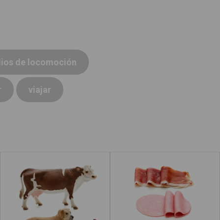
ios de locomoción
r
viajar
Animales domésticos
Embutidos