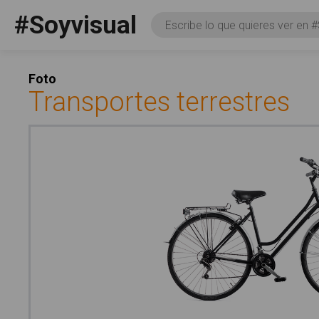
Pasar al contenido principal
#Soyvisual
Consulta
Facebook
YouTube
Twitter
Social
Foto
Transportes terrestres