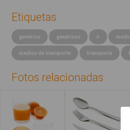
Etiquetas
genérico
genéricos
ir
medio
medios de transporte
transporte
Fotos relacionadas
Desayuno
Cubiertos
Qué es #Soyvisual
Menú principal