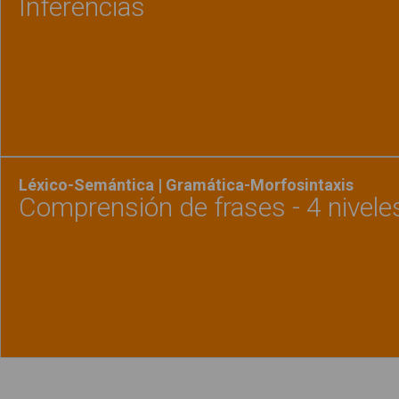
Inferencias
Ver material
"Infere
Léxico-Semántica | Gramática-Morfosintaxis
Comprensión de frases - 4 nivele
Ver material
"Compre