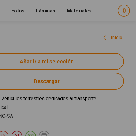
0
ele
Fotos
Láminas
Materiales
e
sel
Inicio
Descargar
 Vehículos terrestres dedicados al transporte.
ical
NC-SA
partir en Facebook
Compartir en Twitter
Compartir en Google Plus
Compartir en Pinterest
Compartir por E-mail
Imprimir