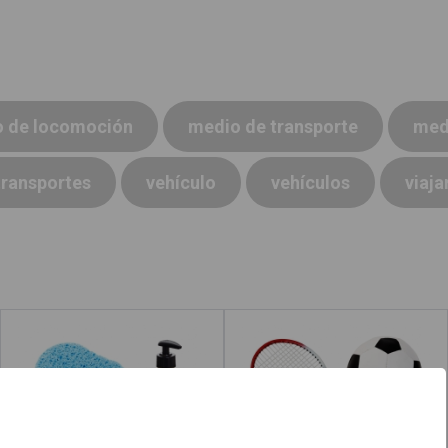
 de locomoción
medio de transporte
med
transportes
vehículo
vehículos
viaja
Higiene personal
Deportes