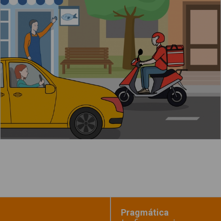
El repartidor va en moto por la ciudad
Leer más
Pragmática