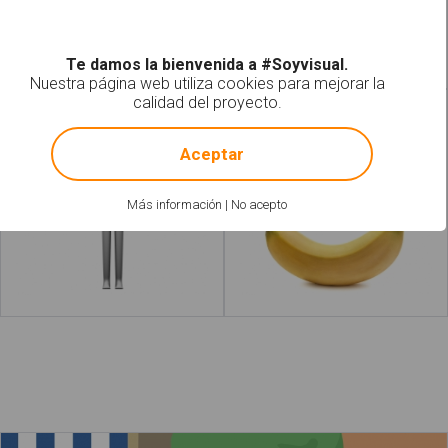
Leer más
acerca de "Desayuno"
Leer más
acerca 
Te damos la bienvenida a #Soyvisual.
Nuestra página web utiliza cookies para mejorar la
calidad del proyecto.
Cuerpo
Fruta
!
Not valid!
Aceptar
Más información
|
No acepto
Leer más
acerca de "Dulces"
Leer más
acerca d