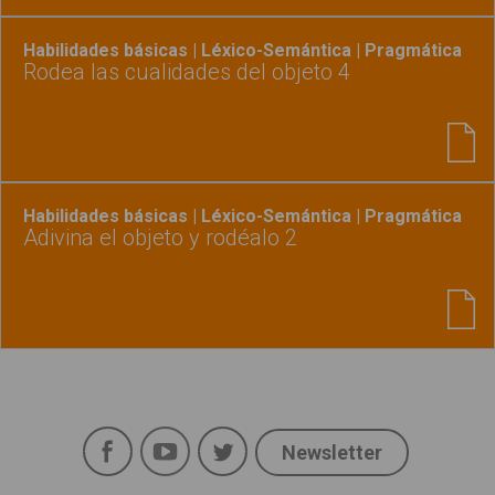
Habilidades básicas | Léxico-Semántica | Pragmática
Rodea las cualidades del objeto 4
Habilidades básicas | Léxico-Semántica | Pragmática
Adivina el objeto y rodéalo 2
Facebook
YouTube
Twitter
Newsletter
Social