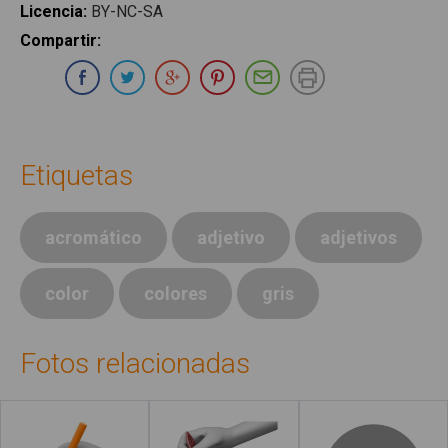
Licencia
:
BY-NC-SA
Compartir
:
Compartir en Whatsapp
Compartir en Facebook
Compartir en Twitter
Compartir en Google Plus
Compartir en Pinterest
Compartir por E-ma
Imprimir
Etiquetas
acromático
adjetivo
adjetivos
color
colores
gris
Fotos relacionadas