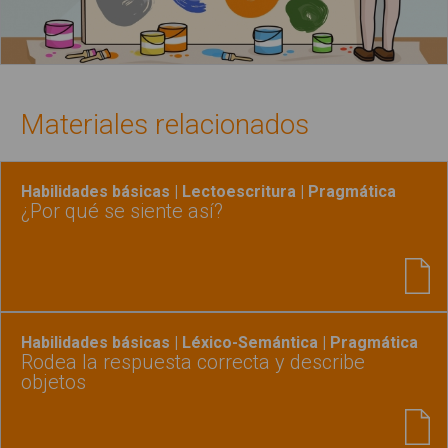
Materiales relacionados
Habilidades básicas | Lectoescritura | Pragmática
¿Por qué se siente así?
Habilidades básicas | Léxico-Semántica | Pragmática
Rodea la respuesta correcta y describe
objetos