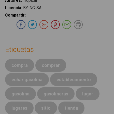
Autores
:
Tropical
Licencia
:
BY-NC-SA
Compartir
:
Compartir en Whatsapp
Compartir en Facebook
Compartir en Twitter
Compartir en Google Plus
Compartir en Pinterest
Compartir por E-ma
Imprimir
Etiquetas
compra
comprar
echar gasolina
establecimiento
gasolina
gasolineras
lugar
lugares
sitio
tienda