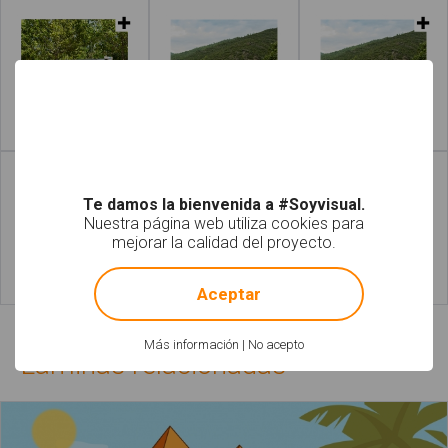
Leer más
Leer más
Te damos la bienvenida a #Soyvisual.
Nuestra página web utiliza cookies para
mejorar la calidad del proyecto.
!
Not valid!
Aceptar
Leer más
Leer más
Más información
|
No acepto
Láminas relacionadas