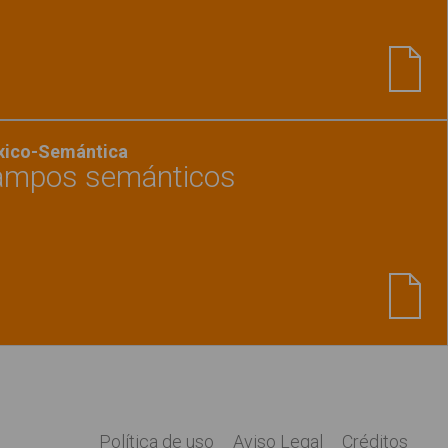
Ver material
"Adivina el objeto y rodéalo 3"
éxico-Semántica
Campos semánticos
Ver material
"Las tiendas - Campos semánticos
Política de uso
Aviso Legal
Créditos