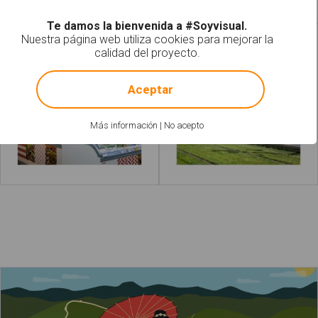
Te damos la bienvenida a #Soyvisual.
Nuestra página web utiliza cookies para mejorar la
Supermercado
Parada de tranvía
calidad del proyecto.
!
Not valid!
Aceptar
Más información
|
No acepto
Leer más
acerca de "Farmacias"
Leer más
La Gran Muralla China