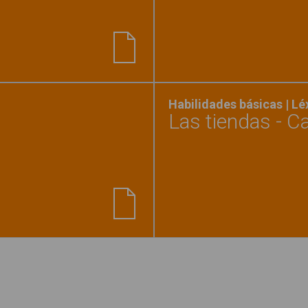
la respuesta correcta y describe objetos"
Habilidades básicas | L
Las tiendas - 
teca de fondos - Interiores"