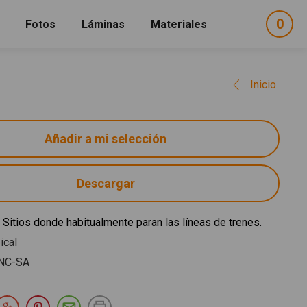
0
ele
Fotos
Láminas
Materiales
e
sel
Inicio
Descargar
. Sitios donde habitualmente paran las líneas de trenes.
ical
NC-SA
partir en Facebook
Compartir en Twitter
Compartir en Google Plus
Compartir en Pinterest
Compartir por E-mail
Imprimir