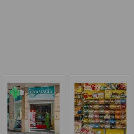
Farmacia
Tienda de caramelos
rca de "Gasolineras"
Leer más
acerca de "Gasolinera"
Leer más