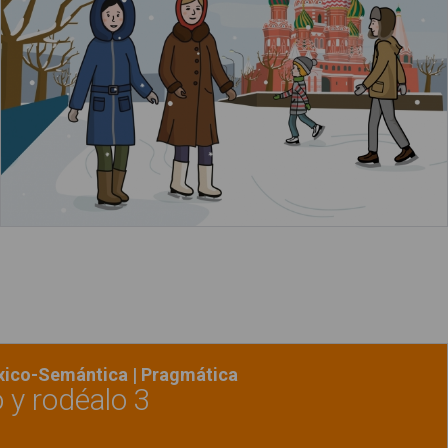
acerca de "La torre Eiffel​"
Leer más
éxico-Semántica | Pragmática
o y rodéalo 3