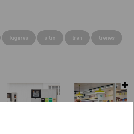
lugares
sitio
tren
trenes
Gasolinera
Supermercados
Leer más
acerca de "Lugares"
Leer más
ace