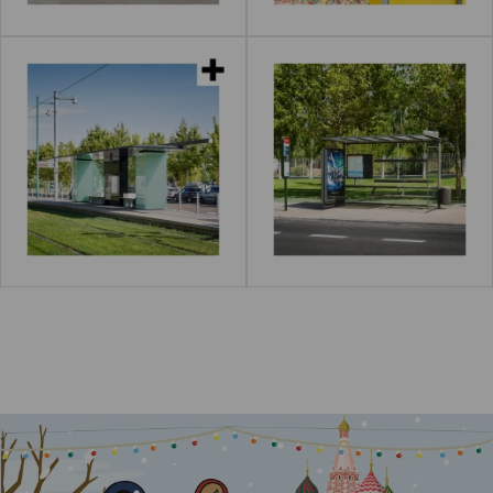
Paradas de tranvía
Parada de autobús
Leer más
acerca de "Tiendas de caramelos"
acerca de "Supermercado"
Leer más
La Plaza Roja