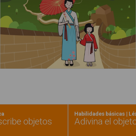
Leer más
ca
Habilidades básicas | L
scribe objetos
Adivina el objet