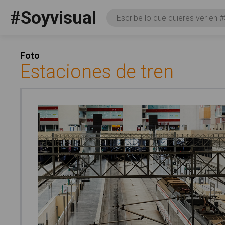
Pasar al contenido principal
#Soyvisual
Consulta
Facebook
YouTube
Twitter
Social
Foto
Estaciones de tren