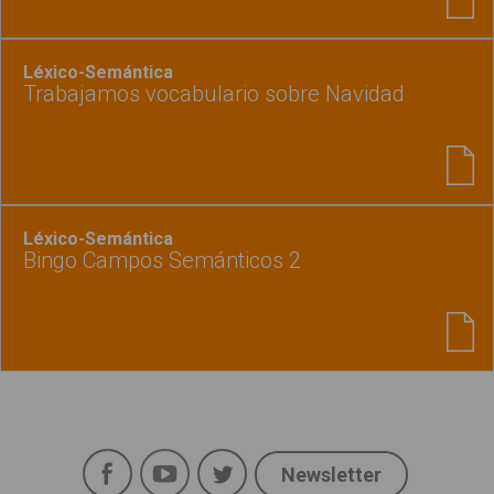
Léxico-Semántica
Trabajamos vocabulario sobre Navidad
Léxico-Semántica
Bingo Campos Semánticos 2
Facebook
YouTube
Twitter
Newsletter
Social