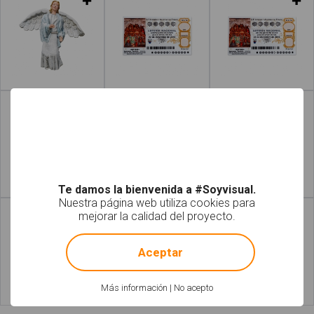
Leer más
Leer más
Te damos la bienvenida a #Soyvisual.
Leer más
Leer más
Nuestra página web utiliza cookies para
mejorar la calidad del proyecto.
!
Not valid!
Aceptar
Más información
|
No acepto
Leer más
Leer más