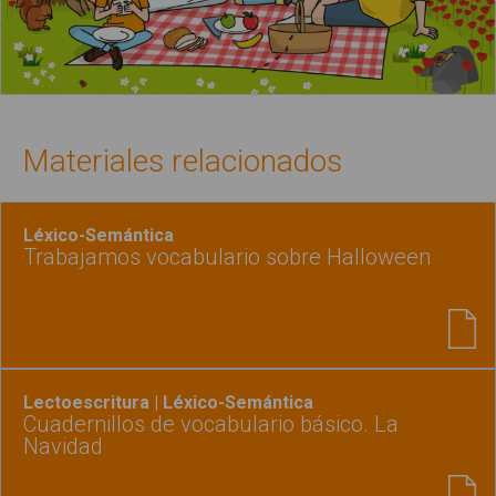
Materiales relacionados
Léxico-Semántica
Trabajamos vocabulario sobre Halloween
Lectoescritura | Léxico-Semántica
Cuadernillos de vocabulario básico. La
Navidad