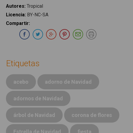
Autores
:
Tropical
Licencia
:
BY-NC-SA
Compartir
:
Compartir en Whatsapp
Compartir en Facebook
Compartir en Twitter
Compartir en Google Plus
Compartir en Pinterest
Compartir por E-ma
Imprimir
Etiquetas
acebo
adorno de Navidad
adornos de Navidad
árbol de Navidad
corona de flores
Estrella de Navidad
fiesta