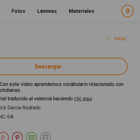
0
ele
Fotos
Láminas
Materiales
e
sel
Inicio
Descargar
Con este vídeo aprendemos vocabulario relacionado con
otidianas.
ial traducido al valencià haciendo
clic aquí
.
riz García Redrado
NC-SA
partir en Facebook
Compartir en Twitter
Compartir en Google Plus
Compartir en Pinterest
Compartir por E-mail
Imprimir