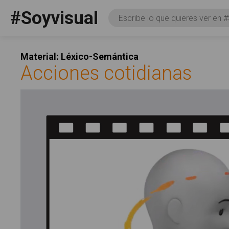
Pasar al contenido principal
#Soyvisual
Consulta
Facebook
YouTube
Twitter
Social
Material: Léxico-Semántica
Acciones cotidianas