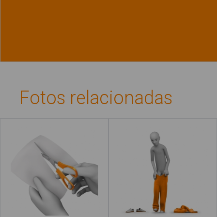
Ver material
"Biblio
Fotos relacionadas
Cortar con tijeras
Desvestir
Leer más