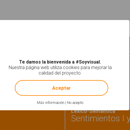
ca
Léxico-Semántica
Láminas ilustra
Te damos la bienvenida a #Soyvisual.
Nuestra página web utiliza cookies para mejorar la
a el objeto y rodéalo 2"
calidad del proyecto.
!
Not valid!
Aceptar
Más información
|
No acepto
Léxico-Semántica
Sentimientos I 