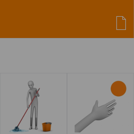
Ver material
"Sentimientos I y II. Material TEA
Fregar
Querer
ras"
de "Desvestir"
Leer más
acerca de "Preguntar"
Leer más
acerca de "Bes