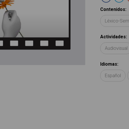
Contenidos
:
Léxico-Sem
Actividades
:
Audiovisual
Idiomas
:
Español