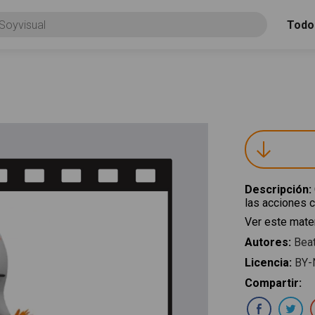
Todo
Descripción
:
las acciones c
Ver este mater
Autores
:
Beat
Licencia
:
BY-
Compartir
:
Com