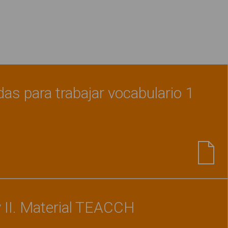
das para trabajar vocabulario 1
Ver material
"Láminas ilustradas para trabajar 
y II. Material TEACCH