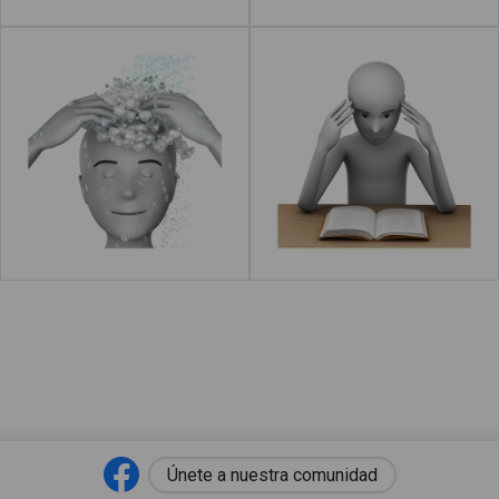
Lavar el pelo
Estudiar
Leer más
acerca de "Apagar la luz"
Leer más
Únete a nuestra comunidad