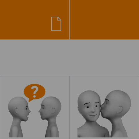
teca de acciones 2"
Preguntar
Besar
Leer más
Leer más
acerca de "Cortar con tije
acerca 