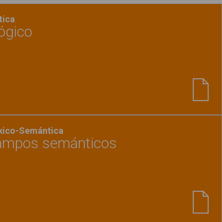
tica
ógico
Ver material
"Razonamiento lógico"
éxico-Semántica
Campos semánticos
Ver material
"Las tiendas - Campos semánticos