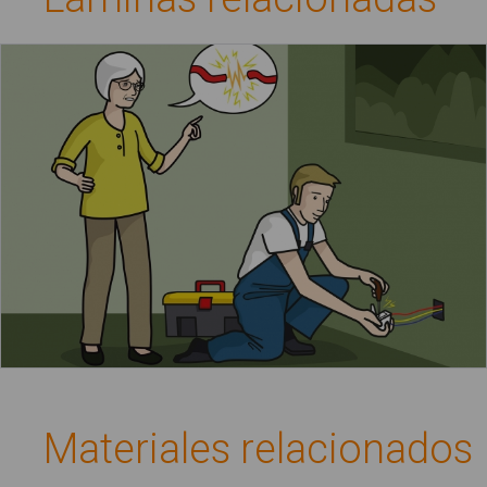
El electricista arregla el enchufe
Materiales relacionados