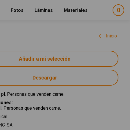
0
ele
Fotos
Láminas
Materiales
e
sel
Inicio
Descargar
 pl. Personas que venden carne.
ciones
:
pl. Personas que venden carne.
ical
NC-SA