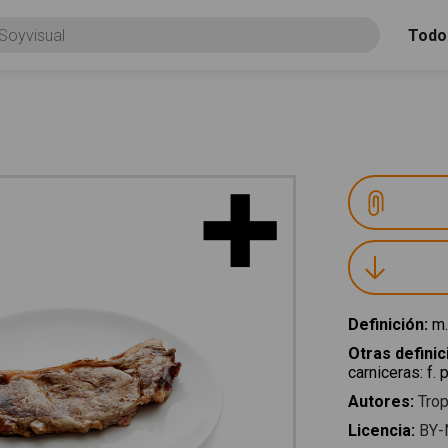
Todo
Definición
:
m.
Otras defini
carniceras
:
f. 
Autores
:
Trop
Licencia
:
BY-