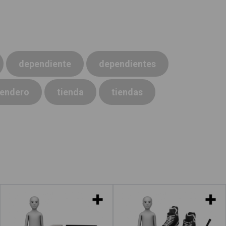
dependiente
dependientes
tendero
tienda
tiendas
Informáticos
Jugadores de hockey
hielo