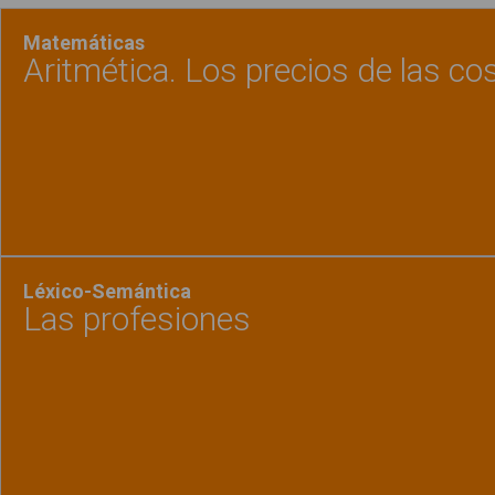
Matemáticas
Aritmética. Los precios de las co
Ver material
"Aritmé
Léxico-Semántica
Las profesiones
Ver material
"Las pr