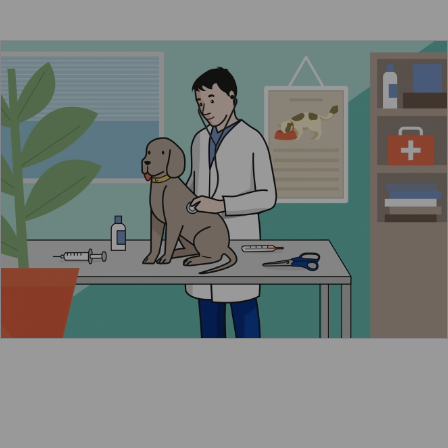
El perro está en el veterinario
Leer más