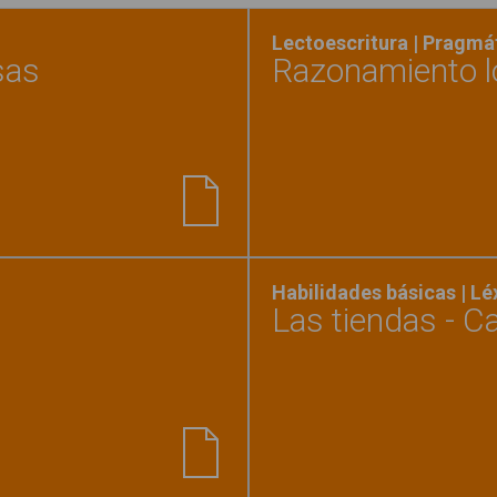
Lectoescritura | Pragmá
sas
Razonamiento l
tica. Los precios de las cosas"
Habilidades básicas | L
Las tiendas - 
ofesiones"