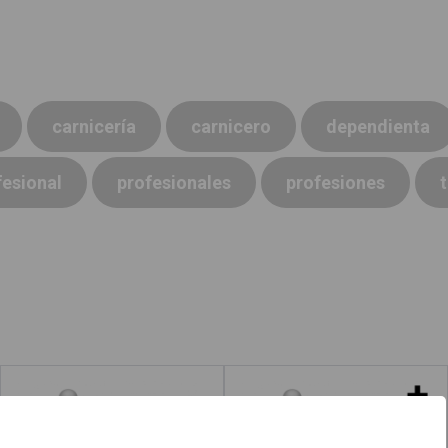
carnicería
carnicero
dependienta
fesional
profesionales
profesiones
Jugador de hockey
Boxeadores
hielo