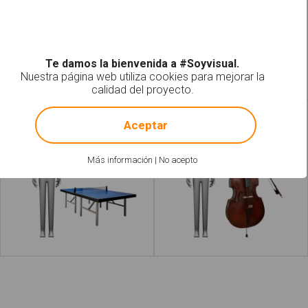
Leer más
acerca de "Boxeador"
Leer más
acer
Te damos la bienvenida a #Soyvisual.
Nuestra página web utiliza cookies para mejorar la
calidad del proyecto.
!
Not valid!
Jugador de ping pong
Contrabajistas
Aceptar
Más información
|
No acepto
Leer más
acerca de "Contrabajista"
Leer más