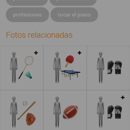
profesiones
tocar el piano
Fotos relacionadas
Leer más
Leer más