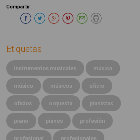
Compartir
:
Compartir en Whatsapp
Compartir en Facebook
Compartir en Twitter
Compartir en Google Plus
Compartir en Pinterest
Compartir por E-ma
Imprimir
Etiquetas
instrumentos musicales
música
músico
músicos
oficio
oficios
orquesta
pianistas
piano
pianos
profesión
profesional
profesionales