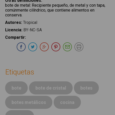
Otras definiciones
:
bote de metal
:
Recipiente pequeño, de metal y con tapa,
comúnmente cilíndrico, que contiene alimentos en
conserva.
Autores
:
Tropical
Licencia
:
BY-NC-SA
Compartir
:
Compartir en Whatsapp
Compartir en Facebook
Compartir en Twitter
Compartir en Google Plus
Compartir en Pinterest
Compartir por E-ma
Imprimir
Etiquetas
bote
bote de cristal
botes
botes metálicos
cocina