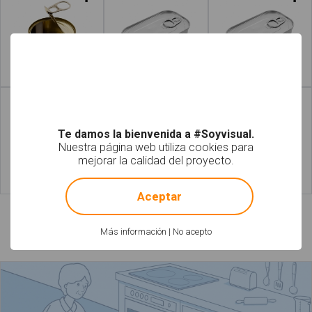
Leer más
Leer más
Te damos la bienvenida a #Soyvisual.
Nuestra página web utiliza cookies para
mejorar la calidad del proyecto.
!
Not valid!
Leer más
Leer más
Aceptar
Láminas relacionadas
Más información
|
No acepto