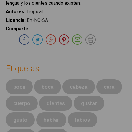
lengua y los dientes cuando existen.
Autores
:
Tropical
Licencia
:
BY-NC-SA
Compartir
:
Compartir en Whatsapp
Compartir en Facebook
Compartir en Twitter
Compartir en Google Plus
Compartir en Pinterest
Compartir por E-ma
Imprimir
Etiquetas
boca
boca
cabeza
cara
cuerpo
dientes
gustar
gusto
hablar
labios