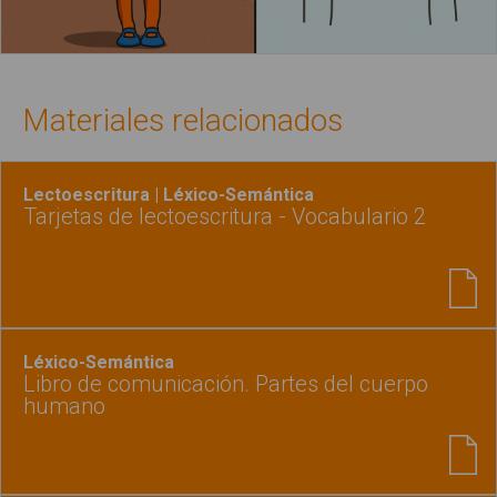
Materiales relacionados
Lectoescritura | Léxico-Semántica
Tarjetas de lectoescritura - Vocabulario 2
Léxico-Semántica
Libro de comunicación. Partes del cuerpo
humano