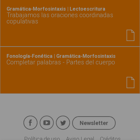
Gramática-Morfosintaxis | Lectoescritura
Trabajamos las oraciones coordinadas
copulativas
Fonología-Fonética | Gramática-Morfosintaxis
Completar palabras - Partes del cuerpo
Facebook
YouTube
Twitter
Newsletter
Social
Política de uso
Aviso Legal
Créditos