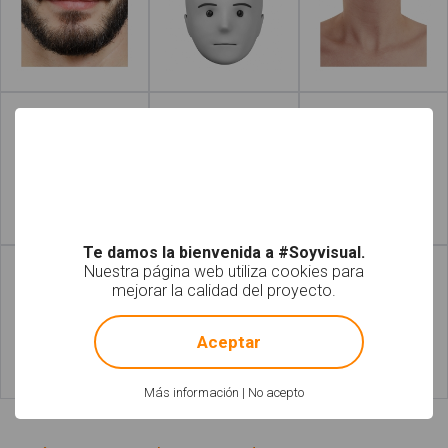
Leer más
Leer más
Leer más
Leer más
Te damos la bienvenida a #Soyvisual.
Nuestra página web utiliza cookies para
mejorar la calidad del proyecto.
!
Not valid!
Aceptar
Leer más
Leer más
Más información
|
No acepto