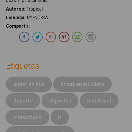
bicis
:
f. pl. bicicletas
Autores
:
Tropical
Licencia
:
BY-NC-SA
Compartir
:
Compartir en Whatsapp
Compartir en Facebook
Compartir en Twitter
Compartir en Google Plus
Compartir en Pinterest
Compartir por E-ma
Imprimir
Etiquetas
andar en bici
andar en bicicleta
deporte
deportes
individual
interurbano
ir