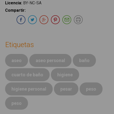
Licencia
:
BY-NC-SA
Compartir
:
Compartir en Whatsapp
Compartir en Facebook
Compartir en Twitter
Compartir en Google Plus
Compartir en Pinterest
Compartir por E-ma
Imprimir
Etiquetas
aseo
aseo personal
baño
cuarto de baño
higiene
higiene personal
pesar
peso
peso