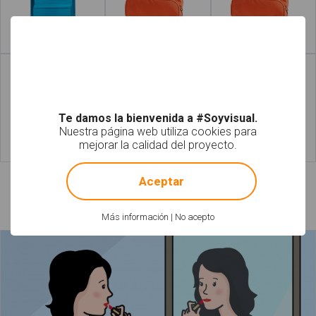
Leer más
Leer más
Te damos la bienvenida a #Soyvisual.
Nuestra página web utiliza cookies para
mejorar la calidad del proyecto.
Leer más
Leer más
!
Not valid!
Aceptar
Láminas relacionadas
Más información
|
No acepto