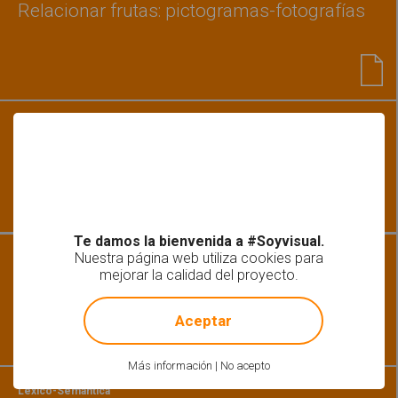
Relacionar frutas: pictogramas-fotografías
Lectoescritura | Pragmática
Razonamiento lógico
Te damos la bienvenida a #Soyvisual.
Nuestra página web utiliza cookies para
Habilidades básicas | Léxico-Semántica
Une cada fruta con su silueta
mejorar la calidad del proyecto.
!
Not valid!
Aceptar
Más información
|
No acepto
Léxico-Semántica