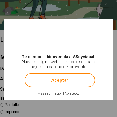
La chica piensa en el buen tiempo
Mi selección
Te damos la bienvenida a #Soyvisual.
Nuestra página web utiliza cookies para
mejorar la calidad del proyecto.
Descargar
!
Not valid!
A. Elige un tamaño
Aceptar
Selecciona el uso que vas a hacer del recurso.
Más información
|
No acepto
Tamaño
*
Pantalla
Imprimir