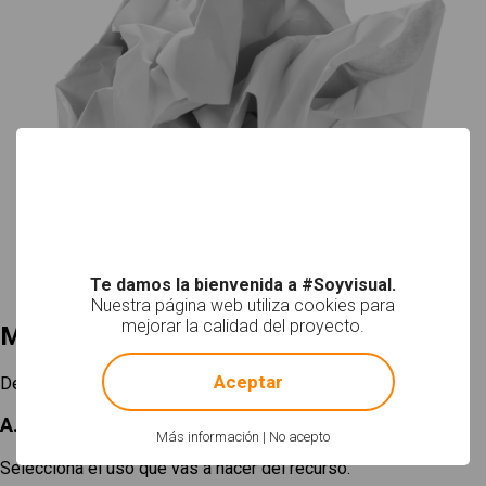
Te damos la bienvenida a #Soyvisual.
Nuestra página web utiliza cookies para
mejorar la calidad del proyecto.
Mi selección
!
Not valid!
Aceptar
Descargar
A. Elige un tamaño
Más información
|
No acepto
Selecciona el uso que vas a hacer del recurso.