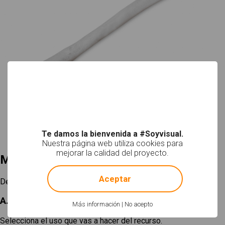
Te damos la bienvenida a #Soyvisual.
Nuestra página web utiliza cookies para
mejorar la calidad del proyecto.
Mi selección
!
Not valid!
Aceptar
Descargar
A. Elige un tamaño
Más información
|
No acepto
Selecciona el uso que vas a hacer del recurso.