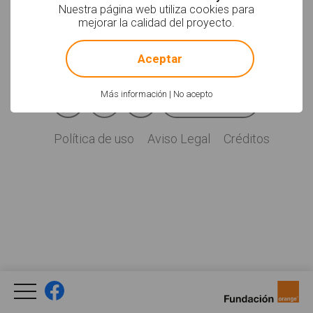
Soyvisual.org es un
Nuestra página web utiliza cookies para
proyecto de
mejorar la calidad del proyecto.
Fundación Orange.
!
Not valid!
Licencia: CC (BY-
NC-SA)
.
Aceptar
Facebook
YouTube
Twitter
Más información
|
No acepto
Newsletter
Social
Política de uso
Aviso Legal
Créditos
Legal