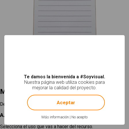
Te damos la bienvenida a #Soyvisual.
Nuestra página web utiliza cookies para
mejorar la calidad del proyecto.
Mi selección
!
Not valid!
Aceptar
Descargar
A. Elige un tamaño
Más información
|
No acepto
Selecciona el uso que vas a hacer del recurso.