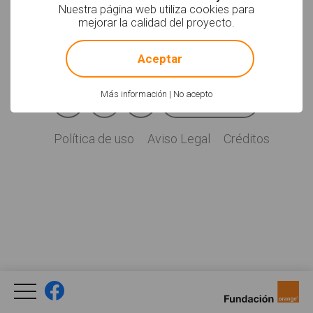
Soyvisual.org es un
Nuestra página web utiliza cookies para
proyecto de
mejorar la calidad del proyecto.
Fundación Orange.
!
Not valid!
Licencia: CC (BY-
NC-SA)
.
Aceptar
Facebook
YouTube
Twitter
Más información
|
No acepto
Newsletter
Social
Política de uso
Aviso Legal
Créditos
Legal