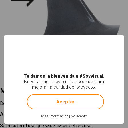
Te damos la bienvenida a #Soyvisual.
Nuestra página web utiliza cookies para
mejorar la calidad del proyecto.
Mi selección
!
Not valid!
Aceptar
Descargar
A. Elige un tamaño
Más información
|
No acepto
Selecciona el uso que vas a hacer del recurso.