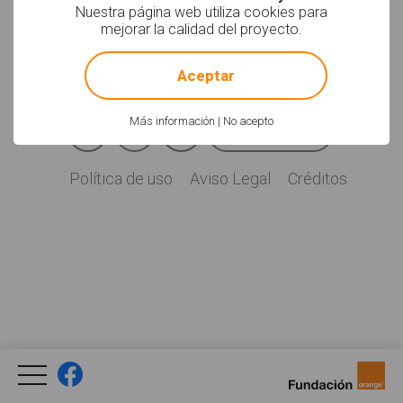
Soyvisual.org es un
Nuestra página web utiliza cookies para
proyecto de
mejorar la calidad del proyecto.
Fundación Orange.
!
Not valid!
Licencia: CC (BY-
NC-SA)
.
Aceptar
Facebook
YouTube
Twitter
Más información
|
No acepto
Newsletter
Social
Política de uso
Aviso Legal
Créditos
Legal