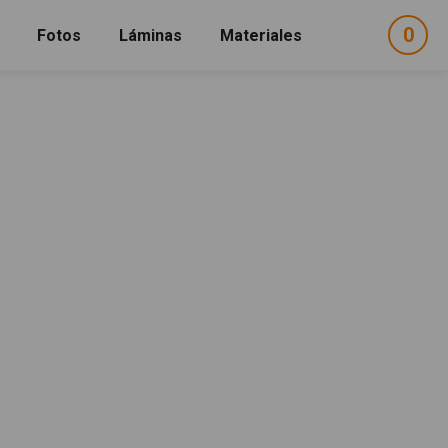
0
ele
Fotos
Láminas
Materiales
e
sel