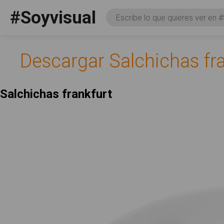
Pasar al contenido principal
#Soyvisual
Consulta
Facebook
YouTube
Twitter
Social
Descargar Salchichas fr
Salchichas frankfurt