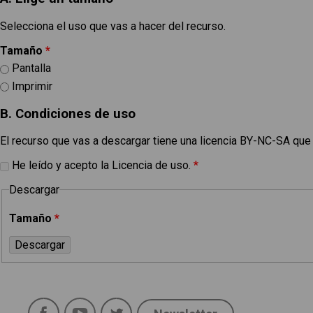
Selecciona el uso que vas a hacer del recurso.
Tamaño
*
Pantalla
Imprimir
B. Condiciones de uso
El recurso que vas a descargar tiene una licencia BY-NC-SA que
He leído y acepto la Licencia de uso.
*
Descargar
Tamaño
*
Política de uso
Legal
Facebook
YouTube
Twitter
Aviso Legal