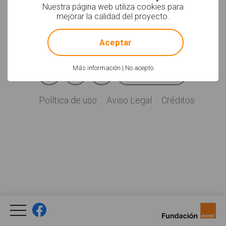
Soyvisual.org es un
Nuestra página web utiliza cookies para
proyecto de
mejorar la calidad del proyecto.
Fundación Orange.
!
Not valid!
Licencia: CC (BY-
NC-SA)
.
Aceptar
Facebook
YouTube
Twitter
Más información
|
No acepto
Newsletter
Social
Política de uso
Aviso Legal
Créditos
Legal