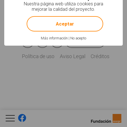
Soyvisual.org es un
Nuestra página web utiliza cookies para
proyecto de
mejorar la calidad del proyecto.
Fundación Orange.
!
Not valid!
Licencia: CC (BY-
NC-SA)
.
Aceptar
Facebook
YouTube
Twitter
Más información
|
No acepto
Newsletter
Social
Política de uso
Aviso Legal
Créditos
Legal