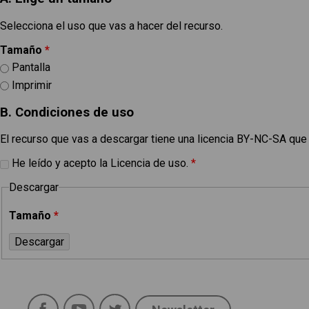
Selecciona el uso que vas a hacer del recurso.
Tamaño
*
Pantalla
Imprimir
B. Condiciones de uso
El recurso que vas a descargar tiene una licencia BY-NC-SA que
He leído y acepto la Licencia de uso.
*
Descargar
Tamaño
*
Política de uso
Legal
Facebook
YouTube
Twitter
Aviso Legal