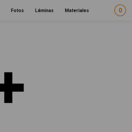
0
ele
Fotos
Láminas
Materiales
e
sel