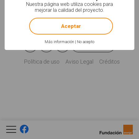
Soyvisual.org es un
Nuestra página web utiliza cookies para
proyecto de
mejorar la calidad del proyecto.
Fundación Orange.
!
Not valid!
Licencia: CC (BY-
NC-SA)
.
Aceptar
Facebook
YouTube
Twitter
Más información
|
No acepto
Newsletter
Social
Política de uso
Aviso Legal
Créditos
Legal