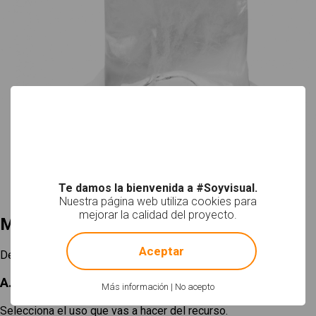
Te damos la bienvenida a #Soyvisual.
Nuestra página web utiliza cookies para
mejorar la calidad del proyecto.
Mi selección
!
Not valid!
Aceptar
Descargar
A. Elige un tamaño
Más información
|
No acepto
Selecciona el uso que vas a hacer del recurso.