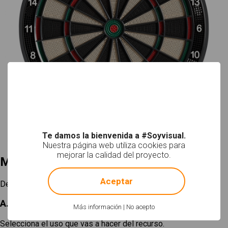
Te damos la bienvenida a #Soyvisual.
Nuestra página web utiliza cookies para
mejorar la calidad del proyecto.
Mi selección
!
Not valid!
Aceptar
Descargar
A. Elige un tamaño
Más información
|
No acepto
Selecciona el uso que vas a hacer del recurso.