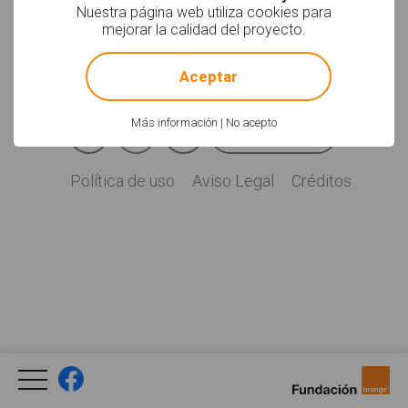
Soyvisual.org es un
Nuestra página web utiliza cookies para
proyecto de
mejorar la calidad del proyecto.
Fundación Orange.
!
Not valid!
Licencia: CC (BY-
NC-SA)
.
Aceptar
Facebook
YouTube
Twitter
Más información
|
No acepto
Newsletter
Social
Política de uso
Aviso Legal
Créditos
Legal