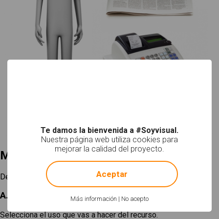
Te damos la bienvenida a #Soyvisual.
Nuestra página web utiliza cookies para
mejorar la calidad del proyecto.
Mi selección
!
Not valid!
Aceptar
Descargar
A. Elige un tamaño
Más información
|
No acepto
Selecciona el uso que vas a hacer del recurso.