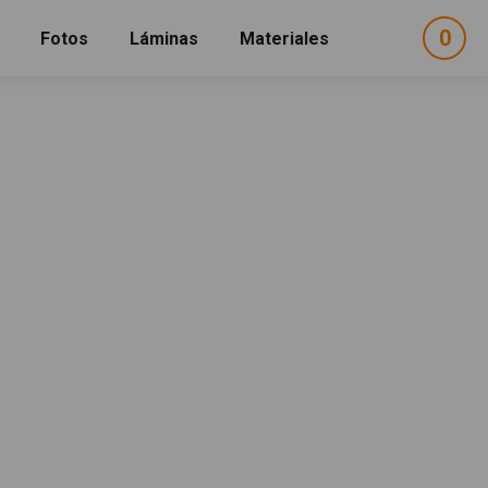
0
ele
Fotos
Láminas
Materiales
e
sel