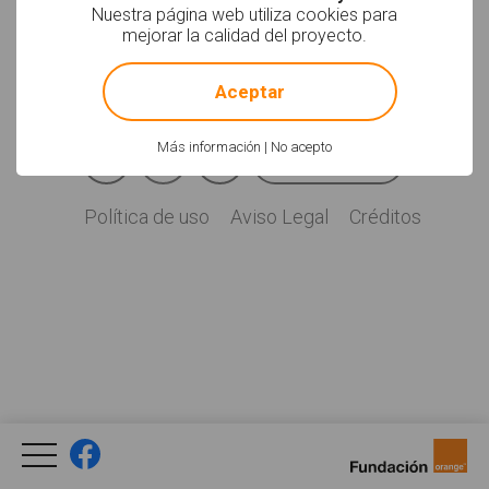
Soyvisual.org es un
Nuestra página web utiliza cookies para
proyecto de
mejorar la calidad del proyecto.
Fundación Orange.
!
Not valid!
Licencia: CC (BY-
NC-SA)
.
Aceptar
Facebook
YouTube
Twitter
Más información
|
No acepto
Newsletter
Social
Política de uso
Aviso Legal
Créditos
Legal