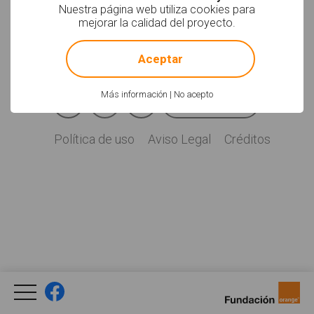
Soyvisual.org es un
Nuestra página web utiliza cookies para
proyecto de
mejorar la calidad del proyecto.
Fundación Orange.
!
Not valid!
Licencia: CC (BY-
NC-SA)
.
Aceptar
Facebook
YouTube
Twitter
Más información
|
No acepto
Newsletter
Social
Política de uso
Aviso Legal
Créditos
Legal