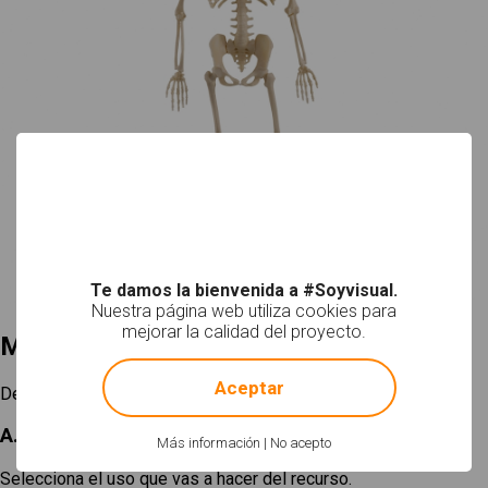
Te damos la bienvenida a #Soyvisual.
Nuestra página web utiliza cookies para
mejorar la calidad del proyecto.
Mi selección
!
Not valid!
Aceptar
Descargar
A. Elige un tamaño
Más información
|
No acepto
Selecciona el uso que vas a hacer del recurso.