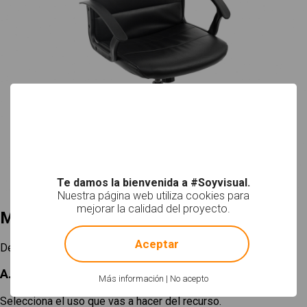
Te damos la bienvenida a #Soyvisual.
Nuestra página web utiliza cookies para
mejorar la calidad del proyecto.
Mi selección
!
Not valid!
Aceptar
Descargar
A. Elige un tamaño
Más información
|
No acepto
Selecciona el uso que vas a hacer del recurso.