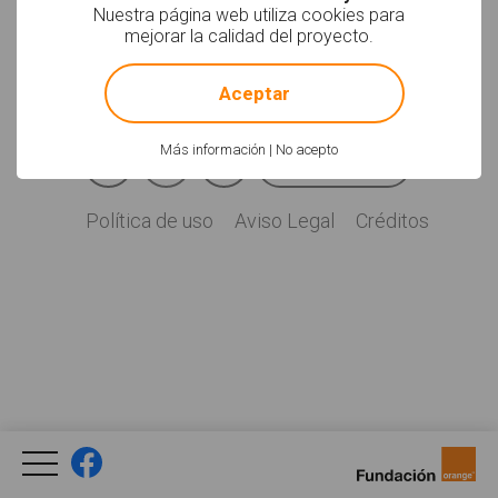
Soyvisual.org es un
Nuestra página web utiliza cookies para
proyecto de
mejorar la calidad del proyecto.
Fundación Orange.
!
Not valid!
Licencia: CC (BY-
NC-SA)
.
Aceptar
Facebook
YouTube
Twitter
Más información
|
No acepto
Newsletter
Social
Política de uso
Aviso Legal
Créditos
Legal