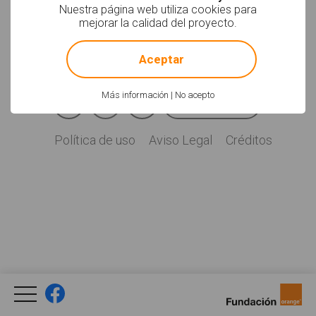
Soyvisual.org es un
Nuestra página web utiliza cookies para
proyecto de
mejorar la calidad del proyecto.
Fundación Orange.
!
Not valid!
Licencia: CC (BY-
NC-SA)
.
Aceptar
Facebook
YouTube
Twitter
Más información
|
No acepto
Newsletter
Social
Política de uso
Aviso Legal
Créditos
Legal