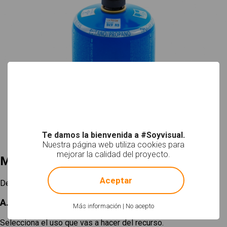
Te damos la bienvenida a #Soyvisual.
Nuestra página web utiliza cookies para
mejorar la calidad del proyecto.
Mi selección
!
Not valid!
Aceptar
Descargar
A. Elige un tamaño
Más información
|
No acepto
Selecciona el uso que vas a hacer del recurso.