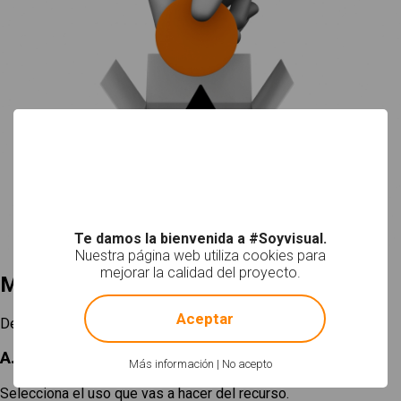
Te damos la bienvenida a #Soyvisual.
Nuestra página web utiliza cookies para
mejorar la calidad del proyecto.
Mi selección
!
Not valid!
Aceptar
Descargar
A. Elige un tamaño
Más información
|
No acepto
Selecciona el uso que vas a hacer del recurso.