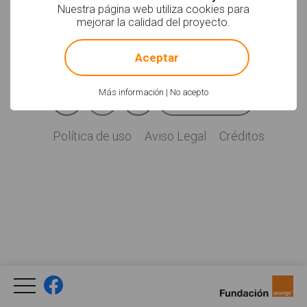
Soyvisual.org es un
Nuestra página web utiliza cookies para
proyecto de
mejorar la calidad del proyecto.
Fundación Orange.
!
Not valid!
Licencia: CC (BY-
NC-SA)
.
Aceptar
Facebook
YouTube
Twitter
Más información
|
No acepto
Newsletter
Social
Política de uso
Aviso Legal
Créditos
Legal