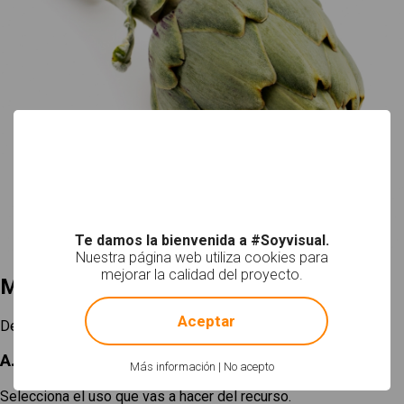
Te damos la bienvenida a #Soyvisual.
Nuestra página web utiliza cookies para
mejorar la calidad del proyecto.
Mi selección
!
Not valid!
Aceptar
Descargar
A. Elige un tamaño
Más información
|
No acepto
Selecciona el uso que vas a hacer del recurso.