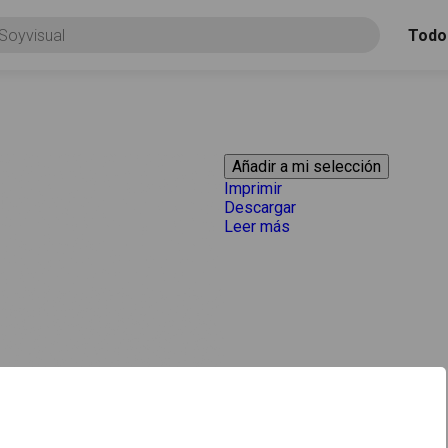
Todo
Imprimir
Descargar
Leer más
acerca de "A la derech