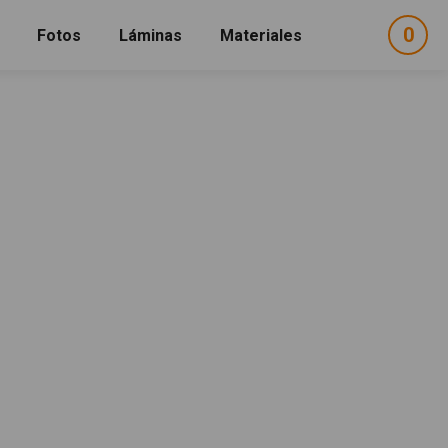
0
ele
Fotos
Láminas
Materiales
e
sel
a"