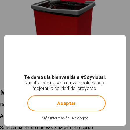
Te damos la bienvenida a #Soyvisual.
Nuestra página web utiliza cookies para
mejorar la calidad del proyecto.
Mi selección
!
Not valid!
Aceptar
Descargar
A. Elige un tamaño
Más información
|
No acepto
Selecciona el uso que vas a hacer del recurso.