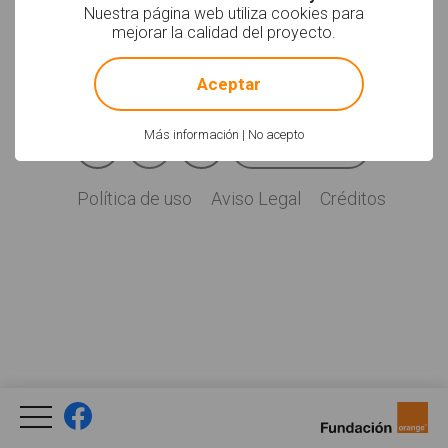
Soyvisual.org es un
Nuestra página web utiliza cookies para
proyecto de
mejorar la calidad del proyecto.
Fundación Orange.
!
Not valid!
Licencia: CC (BY-
NC-SA)
.
Aceptar
Facebook
YouTube
Twitter
Más información
|
No acepto
Newsletter
Social
Política de uso
Aviso Legal
Créditos
Legal