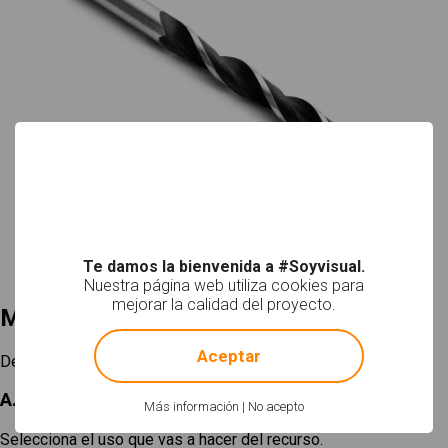
Te damos la bienvenida a #Soyvisual.
Nuestra página web utiliza cookies para
mejorar la calidad del proyecto.
Mi selección
!
Not valid!
Aceptar
Descargar
A. Elige un tamaño
Más información
|
No acepto
Selecciona el uso que vas a hacer del recurso.