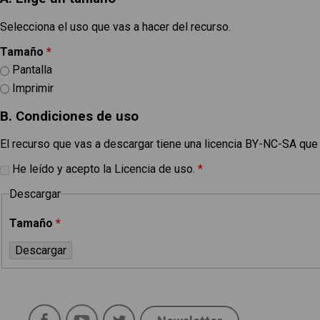
Selecciona el uso que vas a hacer del recurso.
Tamaño
*
Pantalla
Imprimir
B. Condiciones de uso
El recurso que vas a descargar tiene una licencia BY-NC-SA que
He leído y acepto la Licencia de uso.
*
Descargar
Tamaño
*
Política de uso
Legal
Facebook
YouTube
Twitter
Aviso Legal