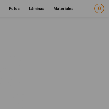
0
ele
Fotos
Láminas
Materiales
e
sel