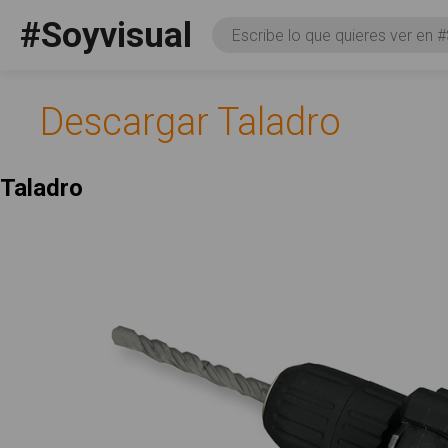
Pasar al contenido principal
#Soyvisual
Consulta
Facebook
YouTube
Twitter
Social
Descargar Taladro
Taladro