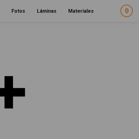
0
ele
Fotos
Láminas
Materiales
e
sel