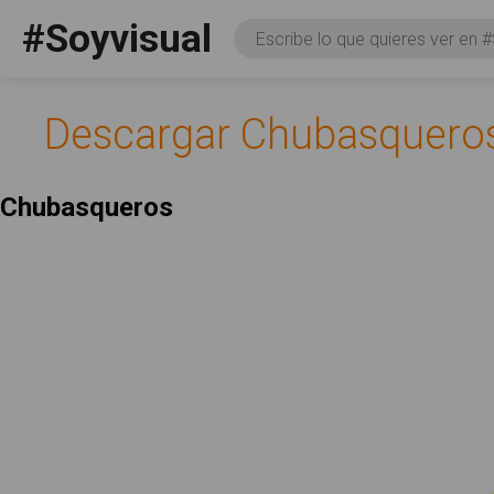
Pasar al contenido principal
#Soyvisual
Consulta
Facebook
YouTube
Twitter
Social
Descargar Chubasquero
Chubasqueros