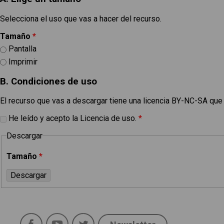
Selecciona el uso que vas a hacer del recurso.
Tamaño
*
Pantalla
Imprimir
B. Condiciones de uso
El recurso que vas a descargar tiene una licencia BY-NC-SA que
He leído y acepto la Licencia de uso.
*
Descargar
Tamaño
*
Política de uso
Legal
Facebook
YouTube
Twitter
Aviso Legal